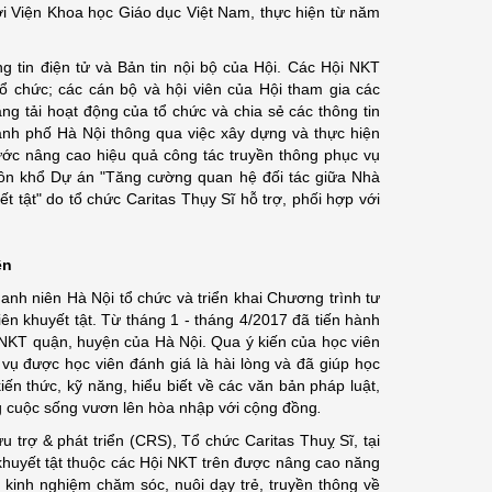
với Viện Khoa học Giáo dục Việt Nam, thực hiện từ năm
ông tin điện tử và Bản tin nội bộ của Hội. Các Hội NKT
ổ chức; các cán bộ và hội viên của Hội tham gia các
ng tải hoạt động của tổ chức và chia sẻ các thông tin
nh phố Hà Nội thông qua việc xây dựng và thực hiện
ước nâng cao hiệu quả công tác truyền thông phục vụ
huôn khổ Dự án "Tăng cường quan hệ đối tác giữa Nhà
 tật" do tổ chức Caritas Thụy Sĩ hỗ trợ, phối hợp với
ên
hanh niên Hà Nội tổ chức và triển khai Chương trình tư
ên khuyết tật. Từ tháng 1 - tháng 4/2017 đã tiến hành
 NKT quận, huyện của Hà Nội. Qua ý kiến của học viên
vụ được học viên đánh giá là hài lòng và đã giúp học
iến thức, kỹ năng, hiểu biết về các văn bản pháp luật,
ong cuộc sống vươn lên hòa nhập với cộng đồng
.
trợ & phát triển (CRS), Tổ chức Caritas Thuỵ Sĩ, tại
khuyết tật thuộc các Hội NKT trên được nâng cao năng
 kinh nghiệm chăm sóc, nuôi dạy trẻ, truyền thông về