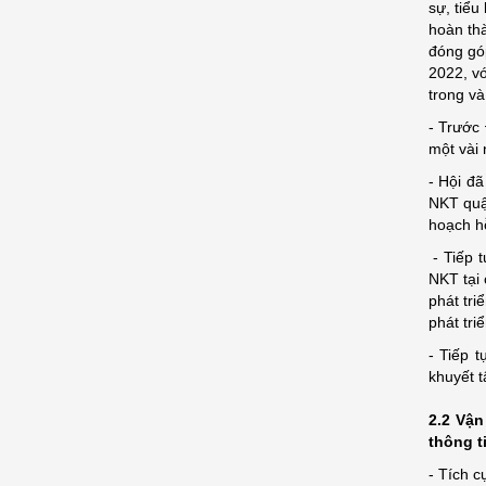
sự, tiểu
hoàn th
đóng gó
2022, vớ
trong và
- Trước 
một vài
- Hội đã
NKT quận
hoạch hỗ
- Tiếp 
NKT tại 
phát tri
phát tri
- Tiếp 
khuyết t
2.2 Vận
thông t
- Tích 