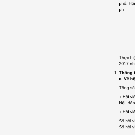
phố. Hội
ph
Thực hi
2017 nh
Thông t
a. Về hộ
Tổng số 
+ Hội vi
Nội, đến
+ Hội vi
Số hội v
Số hội v