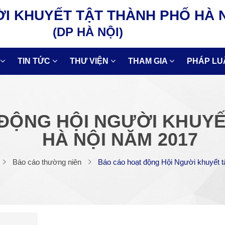
I KHUYẾT TẬT THÀNH PHỐ HÀ 
(DP HÀ NỘI)
TIN TỨC
THƯ VIỆN
THAM GIA
PHÁP LU
ĐỘNG HỘI NGƯỜI KHUYẾ
HÀ NỘI NĂM 2017
Báo cáo thường niên
Báo cáo hoạt động Hội Người khuyết t