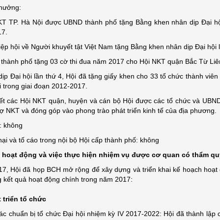
thưởng:
KT TP. Hà Nội được UBND thành phố tặng Bằng khen nhân dịp Đại hộ
7.
iệp hội về Người khuyết tật Việt Nam tặng Bằng khen nhân dịp Đại hội l
thành phố tặng 03 cờ thi đua năm 2017 cho Hội NKT quận Bắc Từ Liê
ịp Đại hội lần thứ 4, Hội đã tặng giấy khen cho 33 tổ chức thành viên
 trong giai đoạn 2012-2017.
ết các Hội NKT quận, huyện và cán bộ Hội được các tổ chức và UBND 
rợ NKT và đóng góp vào phong trào phát triển kinh tế của địa phương.
t: không
nại và tố cáo trong nội bộ Hội cấp thành phố: không
 hoạt động và việc thực hiện nhiệm vụ được cơ quan có thẩm qu
7, Hội đã họp BCH mở rộng để xây dựng và triển khai kế hoạch hoạt
g kết quả hoạt động chính trong năm 2017:
 triển tổ chức
ác chuẩn bị tổ chức Đại hội nhiệm kỳ IV 2017-2022: Hội đã thành lập c