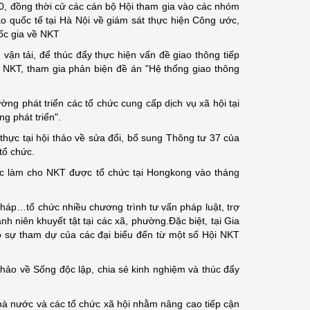
0, đồng thời cử các cán bộ Hội tham gia vào các nhóm
ảo quốc tế tại Hà Nội về giám sát thực hiện Công ước,
uốc gia về NKT
 vận tải, để thúc đẩy thực hiện vấn đề giao thông tiếp
i NKT, tham gia phản biện đề án "Hệ thống giao thông
g phát triển các tổ chức cung cấp dịch vụ xã hội tại
g phát triển".
hực tại hội thảo về sửa đổi, bổ sung Thông tư 37 của
tổ chức.
ệc làm cho NKT được tổ chức tại Hongkong vào tháng
háp…tổ chức nhiều chương trình tư vấn pháp luật, trợ
nh niên khuyết tật tại các xã, phường.Đặc biệt, tại Gia
có sự tham dự của các đại biểu đến từ một số Hội NKT
thảo về Sống độc lập, chia sẻ kinh nghiệm và thúc đẩy
hà nước và các tổ chức xã hội nhằm nâng cao tiếp cận