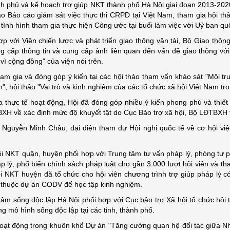
nh phủ và kế hoạch trợ giúp NKT thành phố Hà Nội giai đoạn 2013-202
o Báo cáo giám sát việc thực thi CRPD tại Việt Nam, tham gia hội th
tình hình tham gia thực hiện Công ước tại buổi làm việc với Uỷ ban q
ợp với Viện chiến lược và phát triển giao thông vận tải, Bộ Giao thông
ng cấp thông tin và cung cấp ảnh liên quan đến vấn đề giao thông vớ
 vì cộng đồng" của viện nói trên.
ia và đóng góp ý kiến tại các hội thảo tham vấn khảo sát "Môi trườn
", hội thảo "Vai trò và kinh nghiệm của các tổ chức xã hội Việt Nam tron
hực tế hoạt động, Hội đã đóng góp nhiều ý kiến phong phú và thiết t
XH về xác định mức độ khuyết tật do Cục Bảo trợ xã hội, Bộ LĐTBXH 
 Nguyễn Minh Châu, đại diện tham dự Hội nghị quốc tế về cơ hội vi
i NKT quận, huyện phối hợp với Trung tâm tư vấn pháp lý, phòng tư p
p lý, phổ biến chính sách pháp luật cho gần 3.000 lượt hội viên và tha
i NKT huyện đã tổ chức cho hội viên chương trình trợ giúp pháp lý 
h thuộc dự án CODV để học tập kinh nghiệm.
tâm sống độc lập Hà Nội phối hợp với Cục bảo trợ Xã hội tổ chức hội 
g mô hình sống độc lập tại các tỉnh, thành phố.
hoạt động trong khuôn khổ Dự án "Tăng cường quan hệ đối tác giữa N