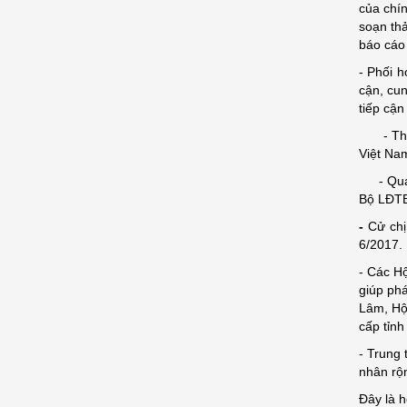
của chí
soạn thả
báo cáo 
- Phối h
cận, cu
tiếp cận
- Tham g
Việt Nam
- Qua t
Bộ LĐTB
-
Cử chị
6/2017.
- Các Hộ
giúp phá
Lâm, Hộ
cấp tỉn
- Trung 
nhân rộn
Đây là 