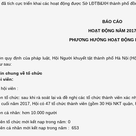
 đã tích cực triển khai các hoạt động được Sở LĐTB&XH thành phố đồng
BÁO CÁO
HOẠT ĐỘNG NĂM 201
PHƯƠNG HƯỚNG HOẠT ĐỘNG 
ện quy định của pháp luật, Hội Người khuyết tật thành phố Hà Nội (H
ư sau:
in chung về tổ chức
i viên:
hội viên :
ên tổ chức: sau khi rà soát lại và đề nghị các tổ chức thành viên xác 
 cuối năm 2017, Hội có 47 tổ chức thành viên (gồm 30 Hội NKT quận, 
ên cá nhân: hơn 10.000 người
iên tổ chức mới kết nạp trong năm: 0
iên cá nhân mới kết nạp trong năm : 653