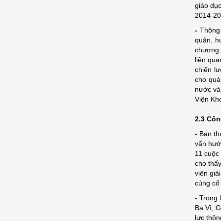
giáo dục
2014-201
-
Thông 
quận, h
chương t
liên qu
chiến l
cho quá
nước và 
Viện Kho
2.3 Côn
- Ban th
vấn hướn
11 cuộc 
cho thấ
viên giả
củng cố 
- Trong 
Ba Vì, 
lực thô