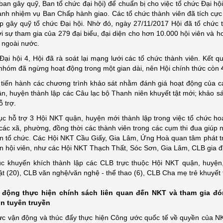
 ban gây quỹ, Ban tổ chức đại hội) để chuẩn bị cho việc tổ chức Đại hộ
ành nhiệm vụ Ban Chấp hành giao. Các tổ chức thành viên đã tích cực
p gây quỹ tổ chức Đại hội. Nhờ đó, ngày 27/11/2017 Hội đã tổ chức t
i sự tham gia của 279 đại biểu, đại diện cho hơn 10.000 hội viên và h
 ngoài nước.
Đại hội 4, Hội đã rà soát lại mạng lưới các tổ chức thành viên. Kết 
 nhóm đã ngừng hoạt động trong một gian dài, nên Hội chính thức còn
 tiến hành các chương trình khảo sát nhằm đánh giá hoạt động của cá
, huyện thành lập các Câu lạc bộ Thanh niên khuyết tật mới; khảo sát
 trợ.
tục hỗ trợ 3 Hội NKT quận, huyện mới thành lập trong việc tổ chức h
các xã, phường, đồng thời các thành viên trong các cụm thi đua giúp
ển tổ chức. Các Hội NKT Cầu Giấy, Gia Lâm, Ứng Hoà quan tâm phát tr
ển hội viên, như các Hội NKT Thạch Thất, Sóc Sơn, Gia Lâm, CLB gia đ
tục khuyến khích thành lập các CLB trực thuộc Hội NKT quận, huyện,
ật (20), CLB văn nghệ/văn nghệ - thể thao (6), CLB Cha mẹ trẻ khuyết 
 động thực hiện chính sách liên quan đến NKT và t
ham gia đó
in tuyên truyền
cực vận động và thúc đẩy thực hiện Công ước quốc tế về quyền của N