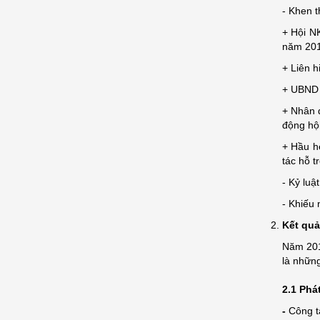
- Khen 
+ Hội N
năm 201
+ Liên h
+ UBND 
+ Nhân d
động hội
+ Hầu h
tác hỗ t
- Kỷ luậ
- Khiếu 
Kết quả
Năm 201
là nhữn
2.1 Phát
-
Công t