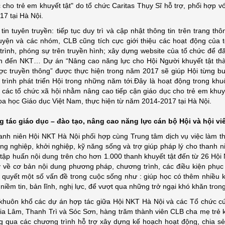
 cho trẻ em khuyết tật" do tổ chức Caritas Thụy Sĩ hỗ trợ, phối hợp 
7 tại Hà Nội.
tin tuyên truyền: tiếp tục duy trì và cập nhật thông tin trên trang th
uyện và các nhóm, CLB cũng tích cực giới thiệu các hoạt động của t
rình, phóng sự trên truyền hình; xây dựng website của tổ chức để đă
an đến NKT… Dự án “Nâng cao năng lực cho Hội Người khuyết tật thà
ược truyền thông” được thực hiện trong năm 2017 sẽ giúp Hội từng b
 trình phát triển Hội trong những năm tới.Đây là hoạt động trong k
các tổ chức xã hội nhằm nâng cao tiếp cận giáo dục cho trẻ em khuyết
a học Giáo dục Việt Nam, thực hiện từ năm 2014-2017 tại Hà Nội.
g tác
giáo dục – đào tạo,
nâng cao năng lực cán bộ Hội
và hội vi
anh niên Hội NKT Hà Nội phối hợp cùng Trung tâm dịch vụ việc làm t
g nghiệp, khởi nghiệp, kỹ năng sống và trợ giúp pháp lý cho thanh ni
tập huấn nội dung trên cho hơn 1.000 thanh khuyết tật đến từ 26 Hội
y về cơ bản nội dung phương pháp, chương trình, các điều kiện phục 
i quyết một số vấn đề trong cuộc sống như : giúp học có thêm nhiều k
niềm tin, bản lĩnh, nghị lực, để vượt qua những trở ngại khó khăn tr
khuôn khổ các dự án hợp tác giữa Hội NKT Hà Nội và các Tổ chức cứu 
Gia Lâm, Thanh Trì và Sóc Sơn, hàng trăm thành viên CLB cha mẹ trẻ 
ng qua các chương trình hỗ trợ xây dựng kế hoạch hoạt động, chia sẻ