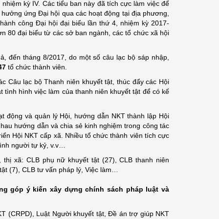
i nhiệm kỳ IV. Các tiểu ban này đã tích cực làm việc để
 hưởng ứng Đại hội qua các hoạt động tại địa phương,
hành công Đại hội đại biểu lần thứ 4, nhiệm kỳ 2017-
ơn 80 đại biểu từ các sở ban ngành, các tổ chức xã hội
quả, đến tháng 8/2017, do một số câu lạc bộ sáp nhập,
47
tổ chức thành viên.
c Câu lạc bộ Thanh niên khuyết tật, thúc đẩy các Hội
 tình hình việc làm của thanh niên khuyết tật để có kế
oạt động và quản lý Hội, hướng dẫn NKT thành lập Hội
 nhau hướng dẫn và chia sẻ kinh nghiệm trong công tác
iển Hội NKT cấp xã. Nhiều tổ chức thành viên tích cực
ình người tự kỷ, v.v…
 thị xã: CLB phụ nữ khuyết tật (27), CLB thanh niên
tật (7), CLB tư vấn pháp lý, Việc làm…
ng góp ý kiến
xây dựng chính sách pháp luật
và
KT (CRPD), Luật Người khuyết tật, Đề án trợ giúp NKT