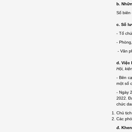
b. Nhữn
Số biên
c. Số l
- Tổ chứ
- Phòng,
- Văn ph
d. Việc
Hội, kiệ
- Bên c
một số c
- Ngày 2
2022. Đ
chức dan
Chủ tịch
Các phó
đ. Khen