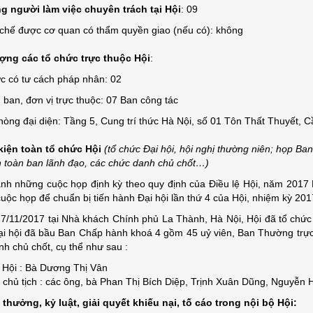
g người làm việc chuyên trách tại Hội
: 09
 chế được cơ quan có thẩm quyền giao (nếu có): không
ượng các tổ chức trực thuộc Hội
:
c có tư cách pháp nhân: 02
 ban, đơn vị trực thuộc: 07 Ban công tác
òng đại diện: Tầng 5, Cung trí thức Hà Nội, số 01 Tôn Thất Thuyết, 
 kiện toàn tổ chức Hội
(tổ chức Đại hội, hội nghị thường niên; họp B
n toàn ban lãnh đạo, các chức danh chủ chốt…)
ạnh những cuộc họp định kỳ theo quy định của Điều lệ Hội, năm 201
uộc họp để chuẩn bị tiến hành Đại hội lần thứ 4 của Hội, nhiệm kỳ 20
7/11/2017 tại Nhà khách Chính phủ La Thành, Hà Nội, Hội đã tổ chức 
ại hội đã bầu Ban Chấp hành khoá 4 gồm 45 uỷ viên, Ban Thường trực
h chủ chốt, cụ thể như sau :
 Hội : Bà Dương Thị Vân
 chủ tịch : các ông, bà Phan Thị Bích Diệp, Trịnh Xuân Dũng, Nguyễn
 thưởng, kỷ luật, giải quyết khiếu nại, tố cáo trong nội bộ Hội: